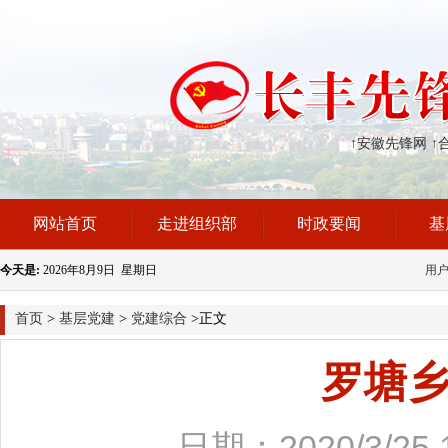
↑安徽先锋网
↑
网站首页
走进组织部
时政要闻
基
今天是:
2026年8月9日 星期日
用
首页
>
基层党建
>
党建综合
>正文
罗塘
日期：2020/3/