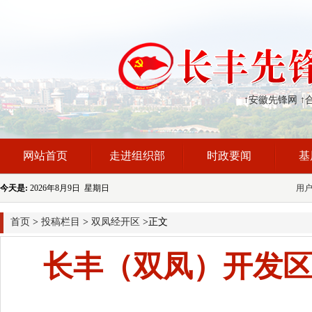
↑安徽先锋网
↑
网站首页
走进组织部
时政要闻
基
今天是:
2026年8月9日 星期日
用
首页
>
投稿栏目
>
双凤经开区
>正文
长丰（双凤）开发区