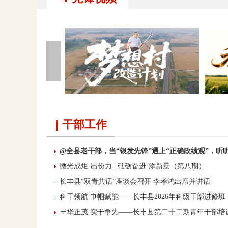
干部工作
@全县老干部，当“银发先锋”遇上“正确政绩观”，听
微光成炬·出份力 | 砥砺奋进·添新景（第八期）
长丰县“双青共话”座谈会召开 李孝鸿出席并讲话
科干领航 巾帼赋能——长丰县2026年科级干部进修班
丰华正茂 实干争先——长丰县第二十二期青年干部培