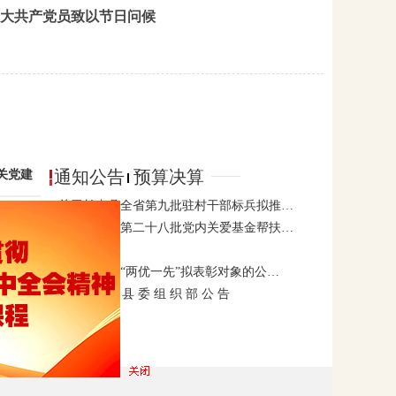
大共产党员致以节日问候
通知公告
预算决算
关党建
关于长丰县全省第九批驻村干部标兵拟推…
29]
关于长丰县第二十八批党内关爱基金帮扶…
28]
公 示
关于长丰县“两优一先”拟表彰对象的公…
28]
中 共 长 丰 县 委 组 织 部 公 告
28]
招聘公告
28]