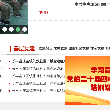
中共中央组织部向广
[详细]
基层党建
党建综合
农村党建
城市社区党建
非公党建
机
4]
长丰县庄墓镇刘浅社区：以党建红引领法治…
[2026-07-
4]
长丰县庄墓镇徐岗村：三色志愿润乡土 党建…
[2026-07-
1]
长丰县庄墓镇张圩村：精准施策抓实流动党员…
[2026-07-
0]
长丰县庄墓镇庄王社区：深耕基层治理新模式…
[2026-07-
1]
长丰县庄墓镇庄王社区：三课堂赋能 推动党…
[2026-07-