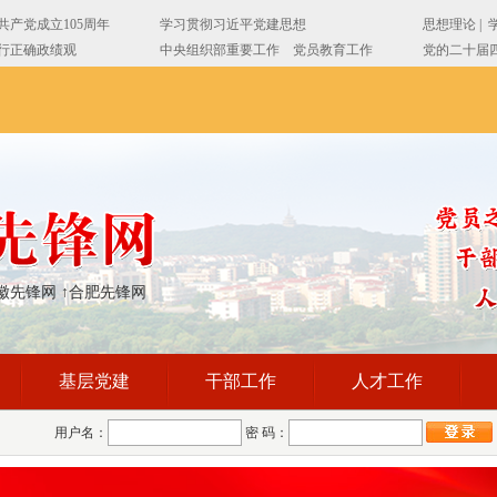
徽先锋网
↑合肥先锋网
基层党建
干部工作
人才工作
用户名：
密 码：