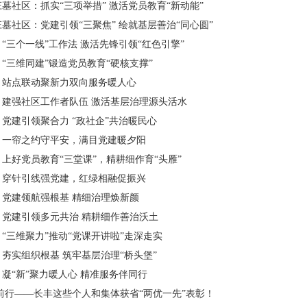
墓社区：抓实“三项举措” 激活党员教育“新动能”
墓社区：党建引领“三聚焦” 绘就基层善治“同心圆”
“三个一线”工作法 激活先锋引领“红色引擎”
“三维同建”锻造党员教育“硬核支撑”
：站点联动聚新力双向服务暖人心
：建强社区工作者队伍 激活基层治理源头活水
党建引领聚合力 “政社企”共治暖民心
：一帘之约守平安，满目党建暖夕阳
上好党员教育“三堂课”，精耕细作育“头雁”
：穿针引线强党建，红绿相融促振兴
党建领航强根基 精细治理焕新颜
：党建引领多元共治 精耕细作善治沃土
“三维聚力”推动“党课开讲啦”走深走实
夯实组织根基 筑牢基层治理“桥头堡”
凝“新”聚力暖人心 精准服务伴同行
前行——长丰这些个人和集体获省“两优一先”表彰！