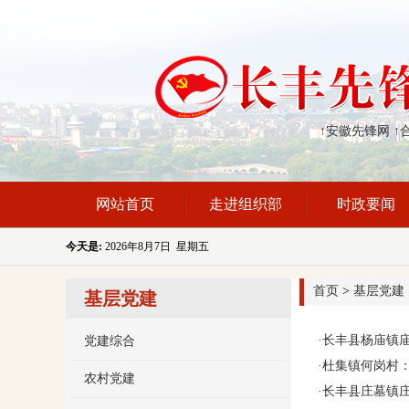
↑安徽先锋网
↑
网站首页
走进组织部
时政要闻
今天是:
2026年8月7日 星期五
首页
>
基层党建
基层党建
·
长丰县杨庙镇
党建综合
·
杜集镇何岗村：
农村党建
·
长丰县庄墓镇庄