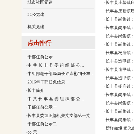
城市社区党建
·
长丰县庄墓镇庄
·
长丰县庄墓镇庄
非公党建
·
长丰县岗集镇：
机关党建
·
长丰县岗集镇：
·
长丰县岗集镇
点击排行
·
长丰县岗集镇
·
长丰县杨庙镇：
·
干部任前公示
·
长丰县造甲镇
·
中 共 长 丰 县 委 组 织 部 公…
·
长丰县造甲镇：
·
中组部老干部局局长许宏彬到长丰…
·
长丰县造甲镇
·
2016年干部任免信息一
·
长丰县杨庙镇：
·
长丰简介
·
长丰县岗集镇
·
中 共 长 丰 县 委 组 织 部 公…
·
长丰县岗集镇：
·
干部任前公示一
·
长丰县岗集镇：
·
长丰县委组织部机关党支部第一党…
·
长丰县岗集镇：
·
干部任前公示二
·
榜样如炬 追光
·
公 示