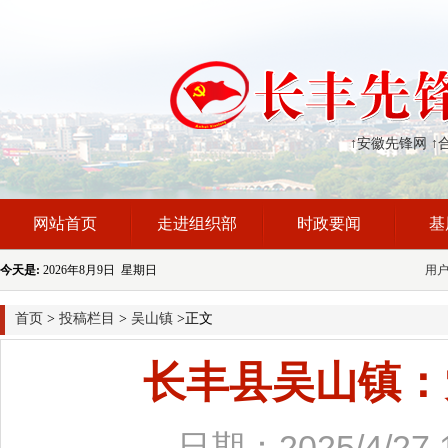
↑安徽先锋网
↑
网站首页
走进组织部
时政要闻
基
今天是:
2026年8月9日 星期日
用
首页
>
投稿栏目
>
吴山镇
>正文
长丰县吴山镇：
日期：2025/4/