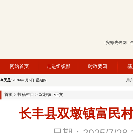
↑安徽先锋网
↑
网站首页
走进组织部
时政要闻
基
今天是:
2026年8月6日 星期四
用
首页
>
投稿栏目
>
双墩镇
>正文
长丰县双墩镇富民
日期：2025/7/