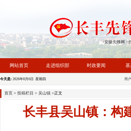
↑安徽先锋网
↑
网站首页
走进组织部
时政要闻
基
今天是:
2026年8月6日 星期四
用
首页
>
投稿栏目
>
吴山镇
>正文
长丰县吴山镇：构建