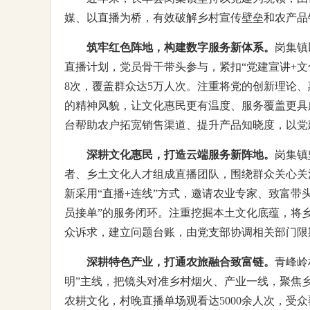
媒、以直播为桥，有效破解乡村宣传壁垒和农产品
筑牢红色阵地，构建数字服务新体系。
岗集镇
直播计划，党员骨干带头参与，紧扣“党建宣讲+
8次，覆盖群众达5万人次。注重将党的创新理论、
的精神风貌，让文化惠民更有温度、服务覆盖更具广
台帮助农户拓宽销售渠道、提升产品知晓度，以党
深耕文化惠民，打造云端服务新阵地。
岗集镇
者、乡土文化人才组成直播团队，围绕群众关心关
新采用“直播+连线”方式，邀请农业专家、致富
员接单”的服务闭环。注重挖掘本土文化底蕴，将
众诉求，建立问题台账，由党支部协调相关部门限期
深耕特色产业，打通农旅融合致富链。
青峰岭
明”主线，把镜头对准乡村烟火、产业一线，聚焦
农耕文化，村晚直播单场观看达5000余人次，受