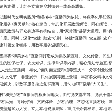
销售难题，让红色党旗在乡村振兴一线高高飘扬。
以新时代文明实践所“和美乡村”直播间为依托，将数字化手段
文化服务+惠民赋能”核心定位，常态化开展政策解读、同心阅读
惠民政策与群众身边事有机结合，用“家常话”讲清大道理、用“
度。同时，深化“党建+助农”机制，搭建“直播间+党支部+农
建引领文化赋能，用数字服务温暖民心。
坚持将“和美乡村”直播间打造成为集政策宣讲、文化传播、民
注的医保社保、农技知识、法律常识等内容，精心策划专题直播
带头人走进直播间，与农户面对面交流种植养殖技术、分享创业经
乡村文化节、非遗展示、民俗展演等搬上云端，丰富群众精神文
解决，以数字服务拉近党群距离，用“小屏幕”撬动“大民生”。
村“和美乡村”直播间扎根田间地头，由村党支部主导、党员干部
乡村风光、青峰好物、文旅体验、乡村治理，常态化直播村晚、
众覆盖超10万人次。立足本地资源禀赋，重点推介碧根果、本地