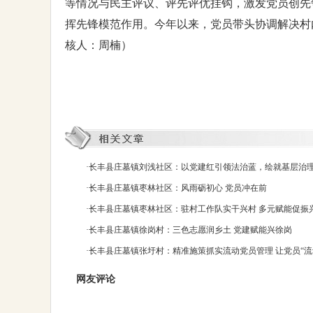
等情况与民主评议、评先评优挂钩，激发党员创先
挥先锋模范作用。今年以来，党员带头协调解决村内
核人：周楠）
·
长丰县庄墓镇刘浅社区：以党建红引领法治蓝，绘就基层治
·
长丰县庄墓镇枣林社区：风雨砺初心 党员冲在前
·
长丰县庄墓镇枣林社区：驻村工作队实干兴村 多元赋能促振
·
长丰县庄墓镇徐岗村：三色志愿润乡土 党建赋能兴徐岗
·
长丰县庄墓镇张圩村：精准施策抓实流动党员管理 让党员“流
网友评论