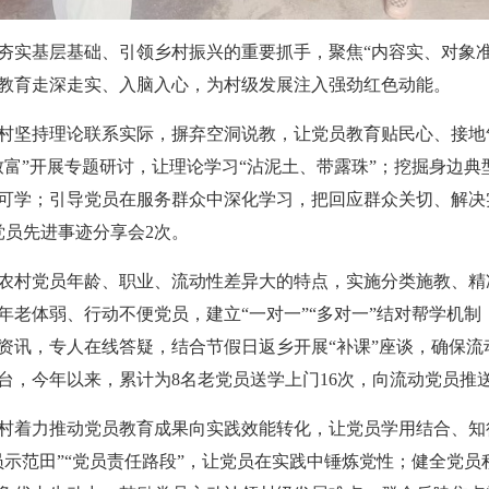
夯实基层基础、引领乡村振兴的重要抓手，聚焦“内容实、对象
教育走深走实、入脑入心，为村级发展注入强劲红色动能。
村坚持理论联系实际，摒弃空洞说教，让党员教育贴民心、接地
富”开展专题研讨，让理论学习“沾泥土、带露珠”；挖掘身边典型
可学；引导党员在服务群众中深化学习，把回应群众关切、解决
党员先进事迹分享会2次。
农村党员年龄、职业、流动性差异大的特点，实施分类施教、精
年老体弱、行动不便党员，建立“一对一”“多对一”结对帮学机
资讯，专人在线答疑，结合节假日返乡开展“补课”座谈，确保流
，今年以来，累计为8名老党员送学上门16次，向流动党员推送
村着力推动党员教育成果向实践效能转化，让党员学用结合、知
员示范田”“党员责任路段”，让党员在实践中锤炼党性；健全党