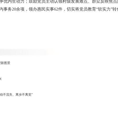
争优内生动力；鼓励党员主动认领村级发展难点、群众反映焦点
事务20余项，领办惠民实事62件，切实将党员教育“软实力”转
理新图景
兴
动不流失、离乡不离党”