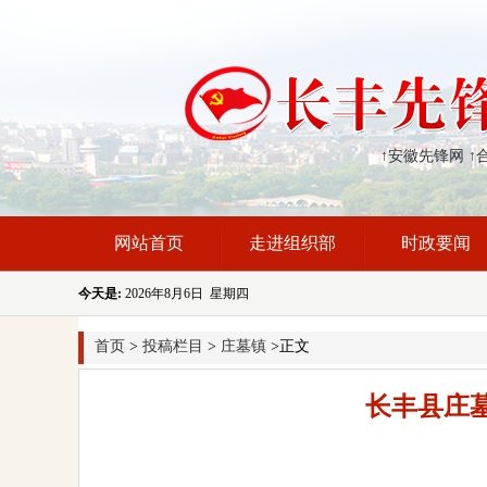
↑安徽先锋网
↑
网站首页
走进组织部
时政要闻
今天是:
2026年8月6日 星期四
首页
>
投稿栏目
>
庄墓镇
>正文
长丰县庄