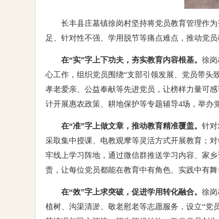
长丰县庄墓镇徐岗村坚持将党员教育管理作为
足、针对性不强、学用脱节等痛点难点，推动党员
在“实”字上下功夫，夯实教育内容根基。
徐岗
心工作，组织党员围绕“支部引领发展、党员带头致
孝老爱亲、公益奉献等先进党员，让榜样力量可感
计开展惠农政策、耕地保护等专题辅导4场，举办
在“准”字上做文章，推动教育精准覆盖。
针对
采取集中授课、电教观摩等灵活方式开展教育；对
牢线上学习阵地，通过微信群推送学习内容、家乡
责，让每位党员都能在教育中有角色、实践中有舞台
在“效”字上求突破，促进学用转化融合。
徐岗
植树、沟渠清淤、敬老慰老等志愿服务，设立“党