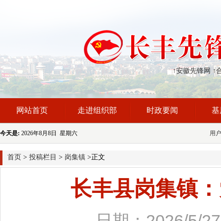
↑安徽先锋网
↑
网站首页
走进组织部
时政要闻
基
今天是:
2026年8月8日 星期六
用
首页
>
投稿栏目
>
岗集镇
>正文
长丰县岗集镇：
日期：2026/5/