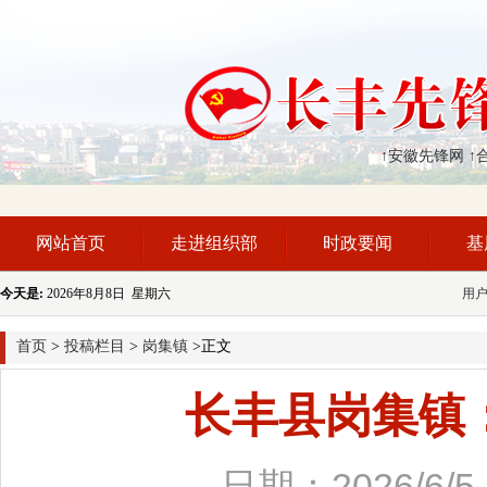
↑安徽先锋网
↑
网站首页
走进组织部
时政要闻
基
今天是:
2026年8月8日 星期六
用
首页
>
投稿栏目
>
岗集镇
>正文
长丰县岗集镇
日期：2026/6