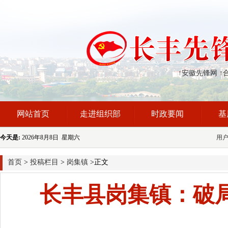
↑安徽先锋网
↑
网站首页
走进组织部
时政要闻
基
今天是:
2026年8月8日 星期六
用
首页
>
投稿栏目
>
岗集镇
>正文
长丰县岗集镇：破局