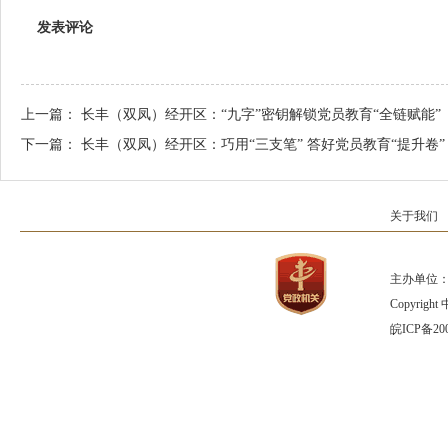
发表评论
上一篇：
长丰（双凤）经开区：“九字”密钥解锁党员教育“全链赋能”
下一篇：
长丰（双凤）经开区：巧用“三支笔” 答好党员教育“提升卷”
关于我们
主办单位：
Copyrig
皖ICP备200