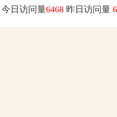
今日访问量
6468
昨日访问量