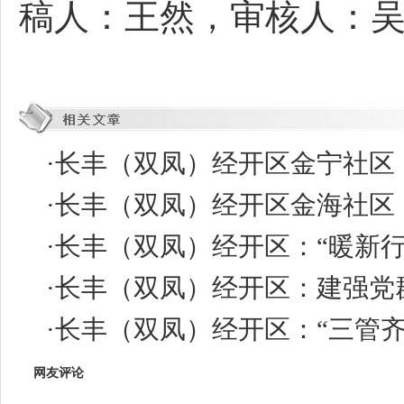
稿人：王然，审核人：
·
长丰（双凤）经开区金宁社区：
·
长丰（双凤）经开区金海社区
·
长丰（双凤）经开区：“暖新
·
长丰（双凤）经开区：建强党
·
长丰（双凤）经开区：“三管齐
网友评论