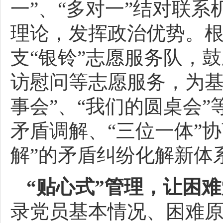
一”、“多对一”结对联
理论，发挥政治优势。根
支“银铃”志愿服务队，
访慰问等志愿服务，为基
事会”、“我们的圆桌会
矛盾调解、“三位一体”
解”的矛盾纠纷化解新体
“贴心式”管理，让困
录党员基本情况、困难