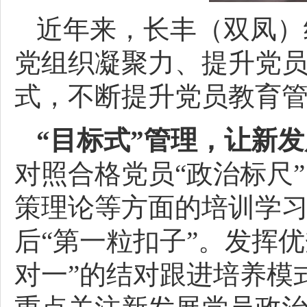
近年来，长丰（双凤）
党组织凝聚力、提升党员
式，不断提升党员教育
“目标式”管理，让新
对照合格党员“政治标尺
策理论等方面的培训学
后“第一粒扣子”。发挥优
对一”的结对跟进培养模式