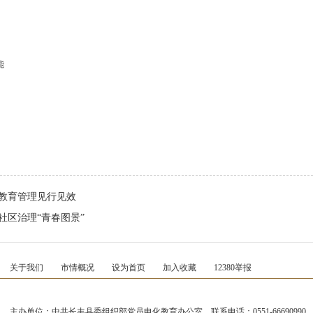
能
员教育管理见行见效
社区治理“青春图景”
关于我们
市情概况
设为首页
加入收藏
12380举报
主办单位：中共长丰县委组织部党员电化教育办公室 联系电话：0551-66690990