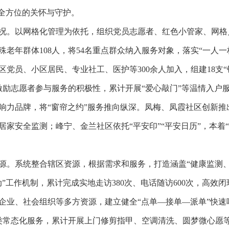
供全方位的关怀与守护。
况。以网格化管理为依托，组织党员志愿者、红色小管家、网格员
老年群体108人，将54名重点群众纳入服务对象，落实“一人
党员、小区居民、专业社工、医护等300余人加入，组建18支“
，激励志愿者参与服务的积极性，累计开展“爱心敲门”等温情入户
响力品牌，将“窗帘之约”服务推向纵深。凤梅、凤霞社区创新推出“
居家安全监测；峰宁、金兰社区依托“平安印”“平安日历”，本着
源。系统整合辖区资源，根据需求和服务，打造涵盖“健康监测
”工作机制，累计完成实地走访380次、电话随访600次，高效闭
企业、社会组织等多方资源，建立健全“点单—接单—派单”快
常态化服务，累计开展上门修剪指甲、空调清洗、圆梦微心愿等便民