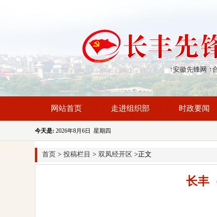
↑安徽先锋网
↑
网站首页
走进组织部
时政要闻
今天是:
2026年8月6日 星期四
首页
>
投稿栏目
>
双凤经开区
>正文
长丰