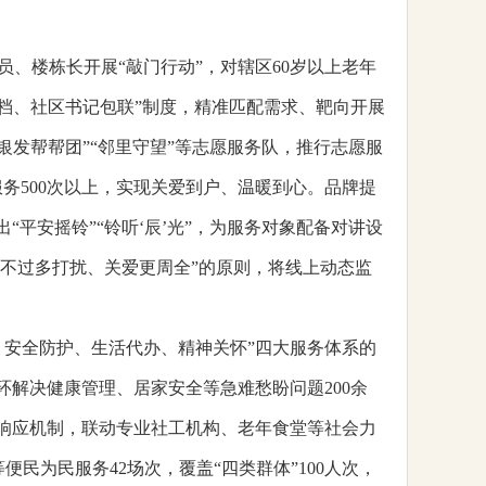
、楼栋长开展“敲门行动”，对辖区60岁以上老年
一档、社区书记包联”制度，精准匹配需求、靶向开展
银发帮帮团”“邻里守望”等志愿服务队，推行志愿服
服务500次以上，实现关爱到户、温暖到心。品牌提
平安摇铃”“铃听‘辰’光”，为服务对象配备对讲设
“不过多打扰、关爱更周全”的原则，将线上动态监
、安全防护、生活代办、精神关怀”四大服务体系的
环解决健康管理、居家安全等急难愁盼问题200余
速响应机制，联动专业社工机构、老年食堂等社会力
为民服务42场次，覆盖“四类群体”100人次，