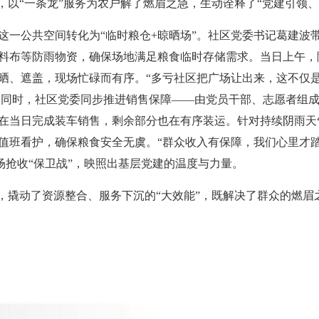
，以“一条龙”服务为农户解了燃眉之急，生动诠释了“党建引领
这一公共空间转化为“临时粮仓+晾晒场”。社区党委书记葛建波
料布等防雨物资，确保场地满足粮食临时存储需求。当日上午，
晒、遮盖，现场忙碌而有序。“多亏社区把广场让出来，这不仅是
的同时，社区党委同步推进销售保障——由党员干部、志愿者组成
麦在当日完成装车销售，剩余部分也在有序装运。针对持续阴雨
值班看护，确保粮食安全无虞。“群众收入有保障，我们心里才踏
场抢收“保卫战”，映照出基层党建的温度与力量。
，撬动了资源整合、服务下沉的“大效能”，既解决了群众的燃眉