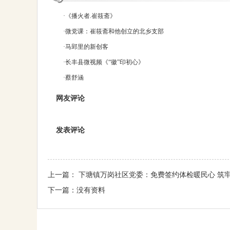
·
《播火者.崔筱斋》
·
微党课：崔筱斋和他创立的北乡支部
·
马郢里的新创客
·
长丰县微视频《“徽”印初心》
·
蔡舒涵
网友评论
发表评论
上一篇：
下塘镇万岗社区党委：免费签约体检暖民心 筑牢
下一篇：
没有资料