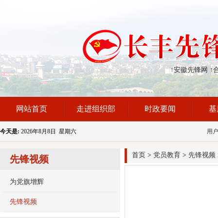
↑安徽先锋网
↑
网站首页
走进组织部
时政要闻
基
今天是:
2026年8月8日 星期六
用
首页
>
党员教育
>
先锋视频
先锋视频
为党旗增辉
先锋视频