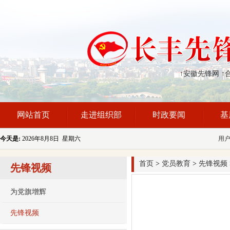
↑安徽先锋网
↑
网站首页
走进组织部
时政要闻
基
今天是:
2026年8月8日 星期六
用
首页
>
党员教育
>
先锋视频
先锋视频
为党旗增辉
先锋视频