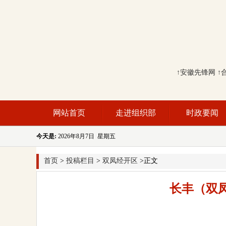
↑安徽先锋网
↑
网站首页
走进组织部
时政要闻
今天是:
2026年8月7日 星期五
首页
>
投稿栏目
>
双凤经开区
>正文
长丰（双