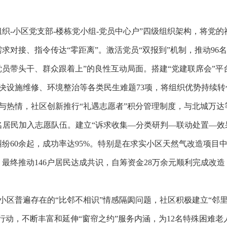
组织-小区党支部-楼栋党小组-党员中心户”四级组织架构，将党
求对接、指令传达“零距离”。激活党员“双报到”机制，推动9
员带头干、群众跟着上”的良性互动局面。搭建“党建联席会”平
决设施维修、环境整治等各类民生难题73项，将组织优势持续转
与热情，社区创新推行“礼遇志愿者”积分管理制度，与北城万
名居民加入志愿队伍。建立“诉求收集—分类研判—联动处置—效果
纷60余起，成功率达95%。特别是在求实小区天然气改造项目
最终推动146户居民达成共识，自筹资金28万余元顺利完成改造
小区普遍存在的“比邻不相识”情感隔阂问题，社区积极建立“邻里
行动，不断丰富和延伸“窗帘之约”服务内涵，为12名特殊困难老