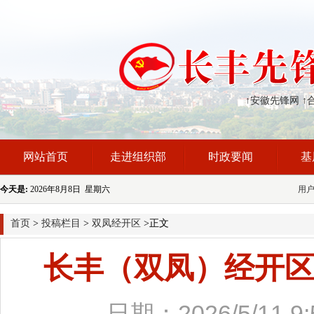
↑安徽先锋网
↑
网站首页
走进组织部
时政要闻
基
今天是:
2026年8月8日 星期六
用
首页
>
投稿栏目
>
双凤经开区
>正文
长丰（双凤）经开区
日期：2026/5/1