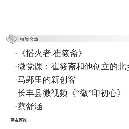
·
《播火者.崔筱斋》
·
微党课：崔筱斋和他创立的北
·
马郢里的新创客
·
长丰县微视频《“徽”印初心》
·
蔡舒涵
网友评论