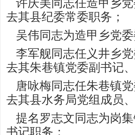
许庆美同志任造甲乡党
去其县纪委常委职务；
吴伟同志为造甲乡党委
李军舰同志任义井乡党
去其朱巷镇党委副书记
唐咏梅同志任朱巷镇党
去其县水务局党组成员
提名罗志文同志为岗集
书记职务；