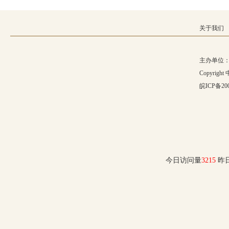
团县委
县检察院
关于我们
合肥在线
央视网
主办单位：
中华网
Copyrig
人民网
中国新闻网
皖ICP备200
淮南市人事考试网
安庆市人事考试网
合肥市人事
今日访问量
3215
昨