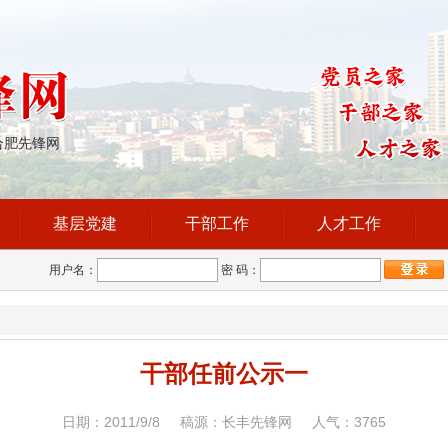
合肥先锋网
基层党建
干部工作
人才工作
用户名：
密 码：
干部任前公示一
日期：2011/9/8 稿源：长丰先锋网 人气：
3765