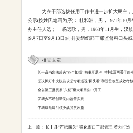
为在干部选拔任用工作中进一步扩大民主，
公示(按姓氏笔画为序)： 杜和洲，男，1971
办主任人选； 杨远耿，男，1963年11月生，
(9月7日至9月13日)向县委组织部干部监督科口头或书
·
长丰县岗集镇落实“四个把握” 精准开展2019村社区两委干部
·
坚决抓好中央脱贫攻坚专项巡视“回头看”和脱贫攻坚成效考
·
全省第三批贯彻“六稳”重大项目集中开工
·
罗塘乡不断创新党内监督实践
·
下塘镇党建引领决战脱贫攻坚
上一篇：
长丰县“严把四关” 强化窗口干部管理 着力打造