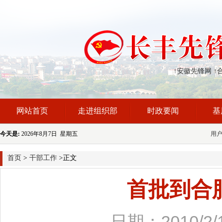
↑安徽先锋网
↑
网站首页
走进组织部
时政要闻
基
今天是:
2026年8月7日 星期五
用
首页
>
干部工作
>正文
首批到合
日期：2010