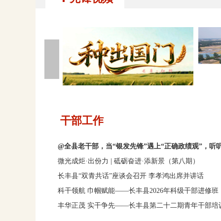
干部工作
@全县老干部，当“银发先锋”遇上“正确政绩观”，听
微光成炬·出份力 | 砥砺奋进·添新景（第八期）
长丰县“双青共话”座谈会召开 李孝鸿出席并讲话
科干领航 巾帼赋能——长丰县2026年科级干部进修班
丰华正茂 实干争先——长丰县第二十二期青年干部培