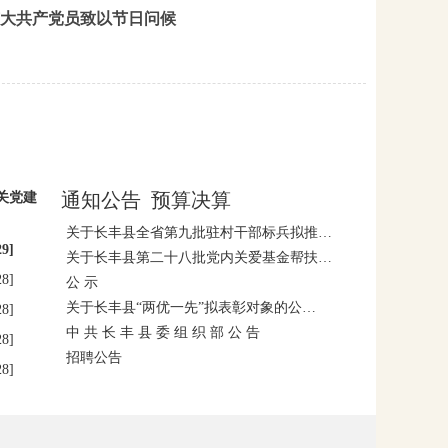
大共产党员致以节日问候
通知公告
预算决算
关党建
关于长丰县全省第九批驻村干部标兵拟推…
29]
关于长丰县第二十八批党内关爱基金帮扶…
28]
公 示
关于长丰县“两优一先”拟表彰对象的公…
28]
中 共 长 丰 县 委 组 织 部 公 告
28]
招聘公告
28]