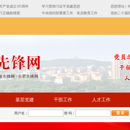
徽先锋网
↑合肥先锋网
基层党建
干部工作
人才工作
用户名：
密 码：