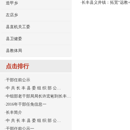
·
长丰县义井镇：拓宽“远教+
造甲乡
左店乡
县直机关工委
县卫健委
县教体局
点击排行
·
干部任前公示
·
中 共 长 丰 县 委 组 织 部 公…
·
中组部老干部局局长许宏彬到长丰…
·
2016年干部任免信息一
·
长丰简介
·
中 共 长 丰 县 委 组 织 部 公…
·
干部任前公示一