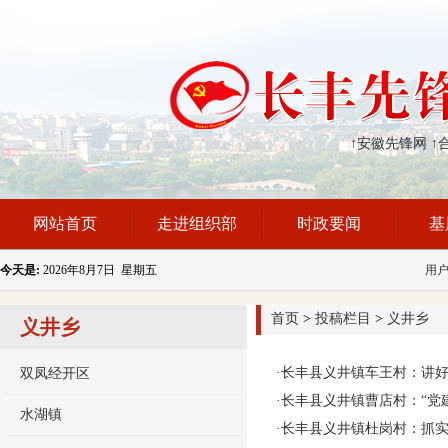
↑安徽先锋网
↑
网站首页
走进组织部
时政要闻
基
今天是:
2026年8月7日 星期五
用
首页
>
投稿栏目
>
义井乡
义井乡
·
长丰县义井镇车王村：讲好
双凤经开区
·
长丰县义井镇曹店村：“党
水湖镇
·
长丰县义井镇杜岗村：抓实党